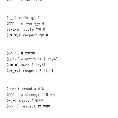
(¬‿¬) वाल्मीकि खून में
(ง︡'-'︠)ง हिम्मत जूनून में
(๑•̀д•́๑) style दिल में
(｡♥‿♥｡) respect खून में
(✿❛‿❛) मैं वाल्मीकि
(ง︡'-'︠)ง attitude है royal
(⌐■_■) swag है loyal
(｡♥‿♥｡) respect है final
(＾▽＾) proud वाल्मीकि
(ง︡'-'︠)ง strength मेरी जान
(¬‿¬) style है पहचान
(✿◠‿◠) respect हर स्थान