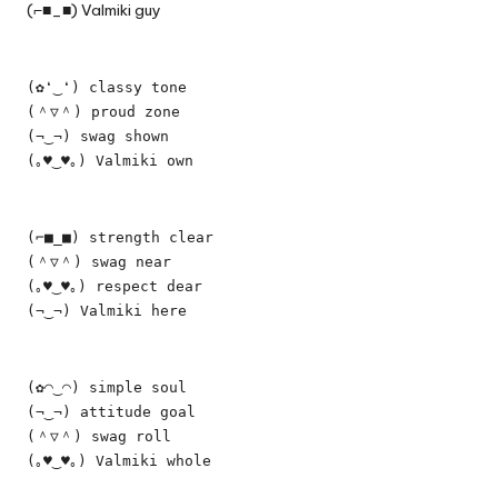
(⌐■_■) Valmiki guy
(✿❛‿❛) classy tone
(＾▽＾) proud zone
(¬‿¬) swag shown
(｡♥‿♥｡) Valmiki own
(⌐■_■) strength clear
(＾▽＾) swag near
(｡♥‿♥｡) respect dear
(¬‿¬) Valmiki here
(✿◠‿◠) simple soul
(¬‿¬) attitude goal
(＾▽＾) swag roll
(｡♥‿♥｡) Valmiki whole