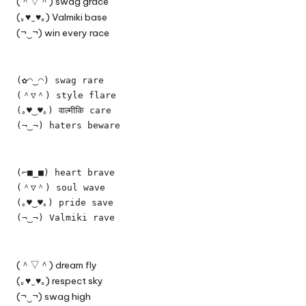
(＾▽＾) swag grace
(｡♥‿♥｡) Valmiki base
(¬‿¬) win every race
(✿◠‿◠) swag rare
(＾▽＾) style flare
(｡♥‿♥｡) वाल्मीकि care
(¬‿¬) haters beware
(⌐■_■) heart brave
(＾▽＾) soul wave
(｡♥‿♥｡) pride save
(¬‿¬) Valmiki rave
(＾▽＾) dream fly
(｡♥‿♥｡) respect sky
(¬‿¬) swag high