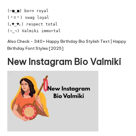
(⌐■_■) born royal
(＾▽＾) swag loyal
(｡♥‿♥｡) respect total
(¬‿¬) Valmiki immortal
Also Check:-
340+ Happy Birthday Bio Stylish Text | Happy
Birthday Font Styles [2025]
New Instagram Bio Valmiki