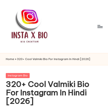
Skip
to
content
i
n
Home
»
320+ Cool Valmiki Bio For Instagram In Hindi [2026]
s
t
Posted
Instagram Bio
in
320+ Cool Valmiki Bio
a
For Instagram In Hindi
b
[2026]
i