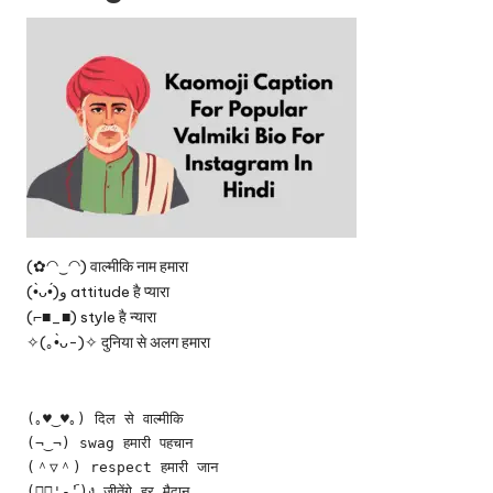
(✿◠‿◠) वाल्मीकि नाम हमारा
(•̀ᴗ•́)و attitude है प्यारा
(⌐■_■) style है न्यारा
✧(｡•̀ᴗ-)✧ दुनिया से अलग हमारा
(｡♥‿♥｡) दिल से वाल्मीकि
(¬‿¬) swag हमारी पहचान
(＾▽＾) respect हमारी जान
(ง︡'-'︠)ง जीतेंगे हर मैदान