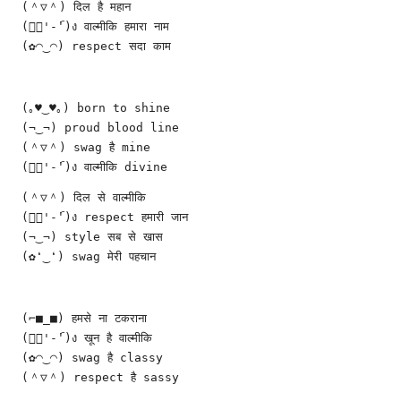
(＾▽＾) दिल है महान
(ง︡'-'︠)ง वाल्मीकि हमारा नाम
(✿◠‿◠) respect सदा काम
(｡♥‿♥｡) born to shine
(¬‿¬) proud blood line
(＾▽＾) swag है mine
(ง︡'-'︠)ง वाल्मीकि divine
(＾▽＾) दिल से वाल्मीकि
(ง︡'-'︠)ง respect हमारी जान
(¬‿¬) style सब से खास
(✿❛‿❛) swag मेरी पहचान
(⌐■_■) हमसे ना टकराना
(ง︡'-'︠)ง खून है वाल्मीकि
(✿◠‿◠) swag है classy
(＾▽＾) respect है sassy