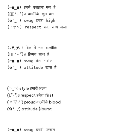
(⌐■_■) हमसे उलझना मना है
(ง︡'-'︠)ง वाल्मीकि खून वाला
(✿❛‿❛) swag हमारा high
(＾▽＾) respect सदा साथ वाला
(｡♥‿♥｡) दिल में नाम वाल्मीकि
(ง︡'-'︠)ง हिम्मत साथ है
(⌐■_■) swag मेरा rule
(✿❛‿❛) attitude खास है
(¬‿¬) style हमारी अलग
(ง︡’-‘︠)ง respect हमेशा first
(＾▽＾) proud वाल्मीकि blood
(✿❛‿❛) attitude है burst
(⌐■_■) swag हमारी पहचान