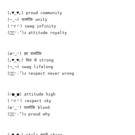
(｡♥‿♥｡) proud community
(¬‿¬) वाल्मीकि unity
(＾▽＾) swag infinity
(ง︡'-'︠)ง attitude royalty
(✿◠‿◠) हम वाल्मीकि
(｡♥‿♥｡) दिल से strong
(¬‿¬) swag lifelong
(ง︡'-'︠)ง respect never wrong
(⌐■_■) attitude high
(＾▽＾) respect sky
(✿❛‿❛) वाल्मीकि blood
(ง︡'-'︠)ง proud why
(｡♥‿♥｡) style हमारी shine