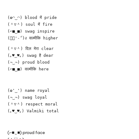
(✿◠‿◠) blood में pride
(＾▽＾) soul में fire
(⌐■_■) swag inspire
(ง︡'-'︠)ง वाल्मीकि higher
(＾▽＾) दिल मेरा clear
(｡♥‿♥｡) swag है dear
(¬‿¬) proud blood
(⌐■_■) वाल्मीकि here
(✿❛‿❛) name royal
(¬‿¬) swag loyal
(＾▽＾) respect moral
(｡♥‿♥｡) Valmiki total
(⌐■_■) proud face