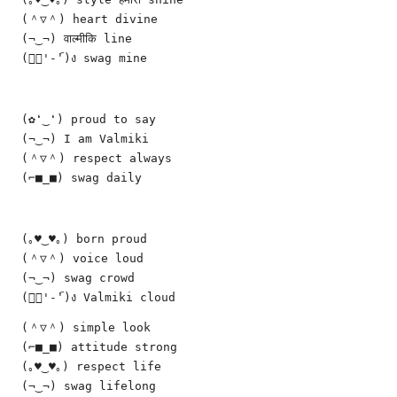
(＾▽＾) heart divine
(¬‿¬) वाल्मीकि line
(ง︡'-'︠)ง swag mine
(✿❛‿❛) proud to say
(¬‿¬) I am Valmiki
(＾▽＾) respect always
(⌐■_■) swag daily
(｡♥‿♥｡) born proud
(＾▽＾) voice loud
(¬‿¬) swag crowd
(ง︡'-'︠)ง Valmiki cloud
(＾▽＾) simple look
(⌐■_■) attitude strong
(｡♥‿♥｡) respect life
(¬‿¬) swag lifelong