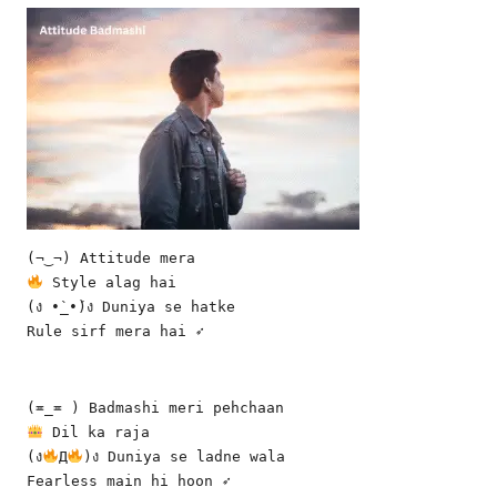
(¬‿¬) Attitude mera
 Style alag hai
(ง •̀_•́)ง Duniya se hatke
Rule sirf mera hai ➶
(≖_≖ ) Badmashi meri pehchaan
 Dil ka raja
(ง
Д
)ง Duniya se ladne wala
Fearless main hi hoon ➶