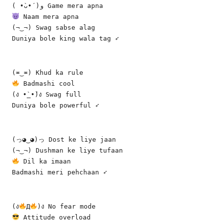
( •̀ᴗ•́ )و Game mera apna
 Naam mera apna
(¬‿¬) Swag sabse alag
Duniya bole king wala tag ➶
(≖‿≖) Khud ka rule
 Badmashi cool
(ง •̀_•́)ง Swag full
Duniya bole powerful ➶
(っ◕‿◕)っ Dost ke liye jaan
(¬‿¬) Dushman ke liye tufaan
 Dil ka imaan
Badmashi meri pehchaan ➶
(ง
Д
)ง No fear mode
 Attitude overload