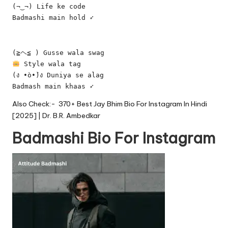
(¬‿¬) Life ke code
Badmashi main hold ➶
(≧ヘ≦ ) Gusse wala swag
 Style wala tag
(ง •̀o•́)ง Duniya se alag
Badmash main khaas ➶
Also Check:-
370+ Best Jay Bhim Bio For Instagram In Hindi
[2025] | Dr. B.R. Ambedkar
Badmashi Bio For Instagram