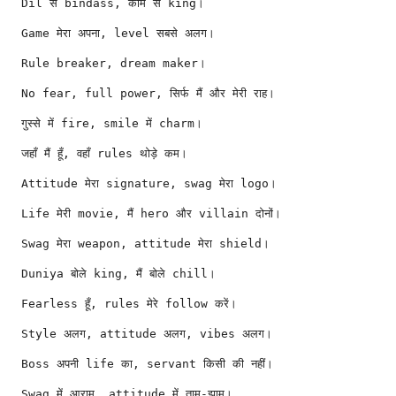
Dil से bindass, काम से king।
Game मेरा अपना, level सबसे अलग।
Rule breaker, dream maker।
No fear, full power, सिर्फ मैं और मेरी राह।
गुस्से में fire, smile में charm।
जहाँ मैं हूँ, वहाँ rules थोड़े कम।
Attitude मेरा signature, swag मेरा logo।
Life मेरी movie, मैं hero और villain दोनों।
Swag मेरा weapon, attitude मेरा shield।
Duniya बोले king, मैं बोले chill।
Fearless हूँ, rules मेरे follow करें।
Style अलग, attitude अलग, vibes अलग।
Boss अपनी life का, servant किसी की नहीं।
Swag में आराम, attitude में ताम-झाम।