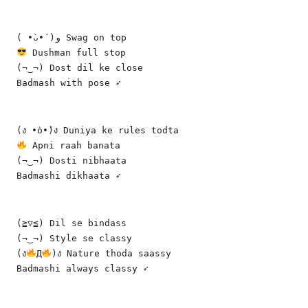
( •̀ᴗ•́ )و Swag on top
 Dushman full stop
(¬‿¬) Dost dil ke close
Badmash with pose ➶
(ง •̀o•́)ง Duniya ke rules todta
 Apni raah banata
(¬‿¬) Dosti nibhaata
Badmashi dikhaata ➶
(≧▽≦) Dil se bindass
(¬‿¬) Style se classy
(ง
Д
)ง Nature thoda saassy
Badmashi always classy ➶