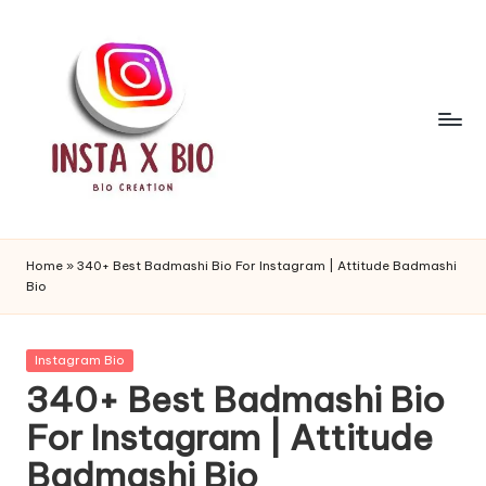
Skip
to
content
i
n
Home
»
340+ Best Badmashi Bio For Instagram | Attitude Badmashi
Bio
s
t
Posted
Instagram Bio
a
in
340+ Best Badmashi Bio
b
For Instagram | Attitude
i
Badmashi Bio